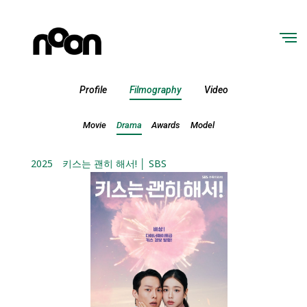
Profile
Filmography
Video
Movie
Drama
Awards
Model
2025
키스는 괜히 해서! │ SBS