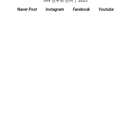
tvN 견우와 선녀 │ 2025
Naver Post
Instagram
Facebook
Youtube